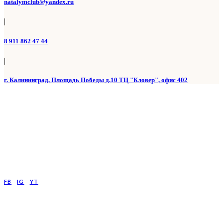
natalymclub@yandex.ru
|
8 911 862 47 44
|
г. Калининград, Площадь Победы д.10 ТЦ "Кловер", офис 402
FB
IG
YT
Психологический центр ОКНО
Работа с профессиональными психологами