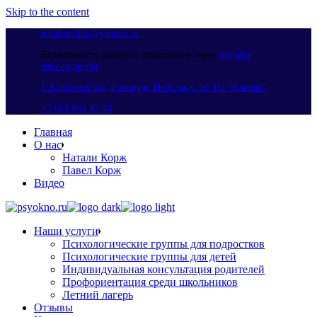
Skip to the content
natalymclub@yandex.ru
Возможность работы с психологом через
онлайн
мессенджеры
г. Калининград, Площадь Победы д. 10 ТЦ "Кловер"
+7 911 862 47 44
Главная
О нас
Натали Корж
Павел Корж
Видео
Наши услуги
Психологические группы для подростков
Психологические группы для детей
Индивидуальная консультация родителей
Профориентация среди школьников
Летний лагерь
Отзывы